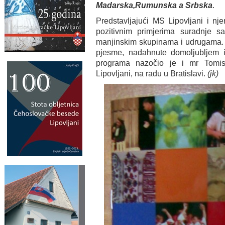
Madarska,Rumunska a Srbska
.
Predstavljajući MS Lipovljani i nje
pozitivnim primjerima suradnje s
manjinskim skupinama i udrugama. N
pjesme, nadahnute domoljubljem i 
programa nazočio je i mr Tomis
Lipovljani, na radu u Bratislavi.
(jk)