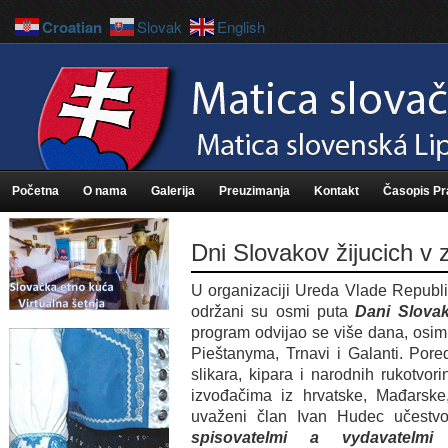
Croatian
Slovak
English
Početna
O nama
Galerija
Preuzimanja
Kontakt
Časopis P
Dni Slovakov žijucich v 
U organizaciji Ureda Vlade Republ
održani su osmi puta
Dani Slova
program odvijao se više dana, osim 
Pieštanyma, Trnavi i Galanti. Pore
slikara, kipara i narodnih rukotvor
izvođačima iz hrvatske, Mađarsk
uvaženi član Ivan Hudec učestvo
spisovatelmi a vydavatelmi