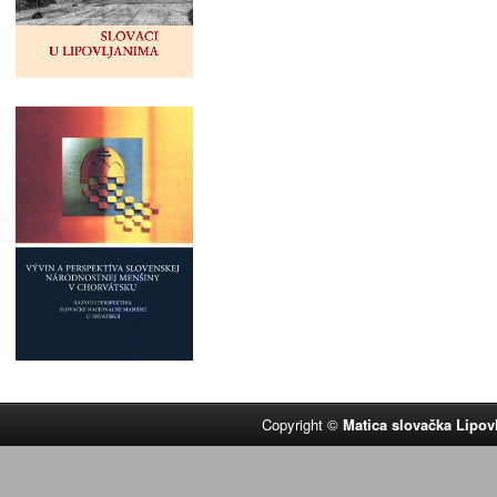
Copyright ©
Matica slovačka Lipov