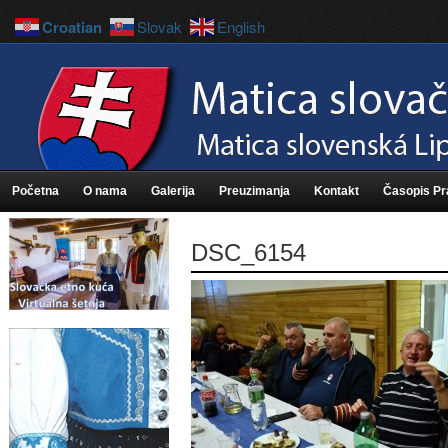
Croatian
Slovak
English
Početna
O nama
Galerija
Preuzimanja
Kontakt
Časopis P
DSC_6154