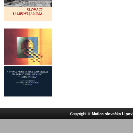
Copyright ©
Matica slovačka Lipov