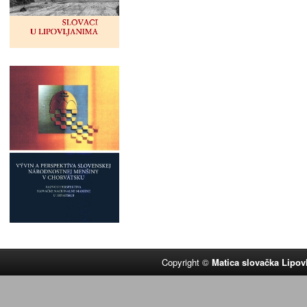
Copyright ©
Matica slovačka Lipov