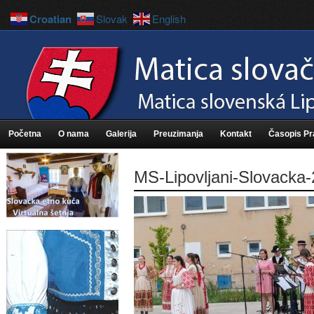
Croatian
Slovak
English
Početna
O nama
Galerija
Preuzimanja
Kontakt
Časopis P
MS-Lipovljani-Slovacka