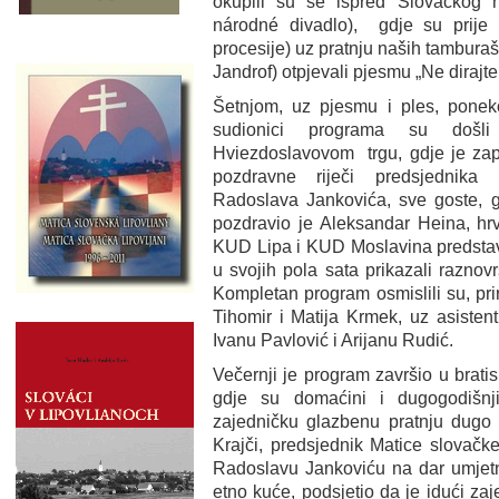
okupili su se ispred Slovačkog 
národné divadlo), gdje su prije
procesije) uz pratnju naših tamburaša
Jandrof) otpjevali pjesmu „Ne dirajte
Šetnjom, uz pjesmu i ples, poneko 
sudionici programa su došl
Hviezdoslavovom trgu, gdje je zap
pozdravne riječi predsjednika
Radoslava Jankovića, sve goste, g
pozdravio je Aleksandar Heina, hrva
KUD Lipa i KUD Moslavina predstavil
u svojih pola sata prikazali raznovr
Kompletan program osmislili su, prired
Tihomir i Matija Krmek, uz asistent
Ivanu Pavlović i Arijanu Rudić.
Večernji je program završio u bratis
gdje su domaćini i dugogodišnji p
zajedničku glazbenu pratnju dugo
Krajči, predsjednik Matice slovačk
Radoslavu Jankoviću na dar umjetn
etno kuće, podsjetio da je idući za