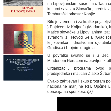
na Lipovljanskim susretima. Tada ć
kulturni savez u Slovačkoj predstavlj
Tamburaški orkestar Konjic.
Bilo je vremena i za kratke prijatel
) Pajrićem iz Koljnofa (Mađarska), k
Matice slovačke u Lipovljanima, zat
Tyranom iz Novog Sela (Gradišće, 
književnikom, društvenim djelatnik
Gradišća i brojnim drugima.
U povratku svratilo se i u Beč
Mladenom Herucom napravljen kratki
Organizaciju programa ovog pu
predsjednika i matičari Zlatko Štrban
Ovako zahtjevan i skup program po
nacionalne manjine RH, Općine Lipo
donacijama sponzora.
(jk)