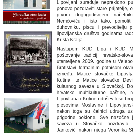
Lipovljani surađuje neprekidno pu
ponovo pozdraviti stare prijatelje, 
prvom dugogodišnjem načelni
Nemčoviću i isto tako, pomoli
duhovniku, piscu i prevoditelju p
lipovljanska društva godinama rado
Krista Kralja.
Nastupom KUD Lipa i KUD Mosl
poštovanje tradiciji hrvatsko-slo
utemeljene 2009. godine u Velepo
Bratislavi formalnim potpisom ok
između: Matice slovačke Lipovlj
Kutina, te Matice slovačke De
kulturnog saveza u Slovačkoj. D
hrvatske multikulturne baštine, 
Lipovljana i Kutine oduševili su b
plesovima Moslavine i Lipovljans
nakon toga su čelnici udruga uz 
prigodne poklone. Sve nazočne 
saveza u Slovačkoj pozdravio 
Janković, nakon njega Veronika 