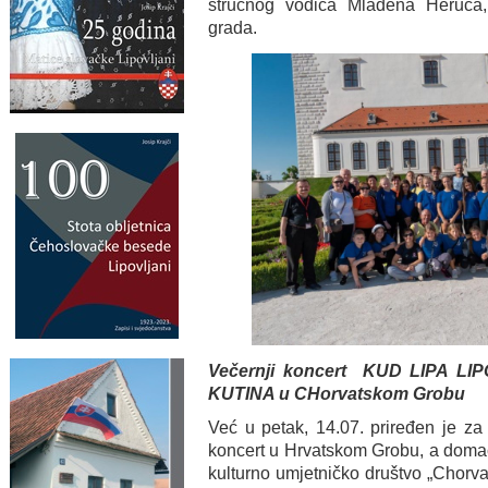
stručnog vodiča Mladena Heruca,
grada.
Večernji koncert KUD LIPA L
KUTINA u CHorvatskom Grobu
Već u petak, 14.07. priređen je za
koncert u Hrvatskom Grobu, a domaći
kulturno umjetničko društvo „Chorva