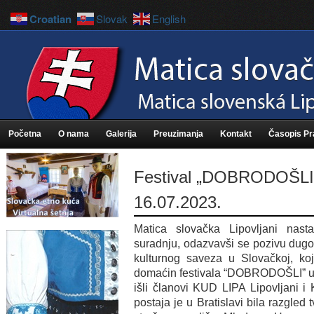
Croatian
Slovak
English
Početna
O nama
Galerija
Preuzimanja
Kontakt
Časopis P
Festival „DOBRODOŠLI“ 
16.07.2023.
Matica slovačka Lipovljani nas
suradnju, odazvavši se pozivu dugog
kulturnog saveza u Slovačkoj, koj
domaćin festivala “DOBRODOŠLI” u B
išli članovi KUD LIPA Lipovljani
postaja je u Bratislavi bila razgled