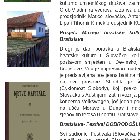
kulturno umjetničkog društva, zat
Grob Vladimíra Vydrová, a zahvalu uz
predsjednik Matice slovačke, Ant
Lipa i Tihomir Krmek predsjednik K
Posjeta Muzeju hrvatske kult
Bratislave
Drugi je dan boravka u Bratisl
hrvatske kulture u Slovačkoj koj
postavom smješten u Devinskoj 
Bratislave. Vrlo je impresivan mode
je predstavljena povijesna baština H
na ove prostore. Slijedila je š
(Cyklomost Slobody), koji preko
Slovačku s Austrijom, zatim vožnja 
koncerna Volkswagen, još jedan po
na ušću Morave u Dunav i nako
sjenovitih terasa u centru Bratislave.
Bratislava- Festival DOBRODOŠLI
Svi sudionici Festivala (Slovačka, 