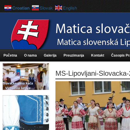
Croatian
Slovak
English
Početna
O nama
Galerija
Preuzimanja
Kontakt
Časopis P
MS-Lipovljani-Slovacka