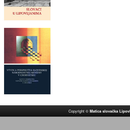
Copyright ©
Matica slovačka Lipov