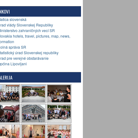
NKOVI
Matica slovenská
Úrad vlády Slovenskej Republiky
Ministerstvo zahraničných vecí SR
Slovakia hotels, travel, pictures, map, news,
formation
Colná správa SR
Štatistický úrad Slovenskej republiky
Úrad pre verejné obstarávanie
Općina Lipovljani
LERIJA