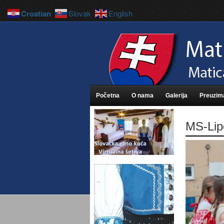
Croatian
Slovak
English
Početna
O nama
Galerija
Preuzim
MS-Lip