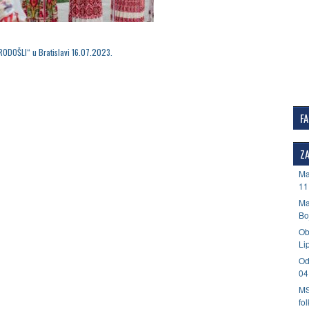
RODOŠLI“ u Bratislavi 16.07.2023.
F
ZA
Ma
11
Ma
Bo
Ob
Li
Od
04
MS
fo