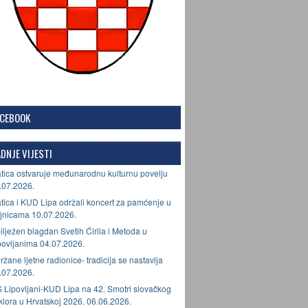
ACEBOOK
DNJE VIJESTI
tica ostvaruje međunarodnu kulturnu povelju
.07.2026.
tica i KUD Lipa održali koncert za pamćenje u
jnicama 10.07.2026.
ilježen blagdan Svetih Ćirila i Metoda u
povljanima 04.07.2026.
ržane ljetne radionice- tradicija se nastavlja
.07.2026.
 Lipovljani-KUD Lipa na 42. Smotri slovačkog
lklora u Hrvatskoj 2026. 06.06.2026.