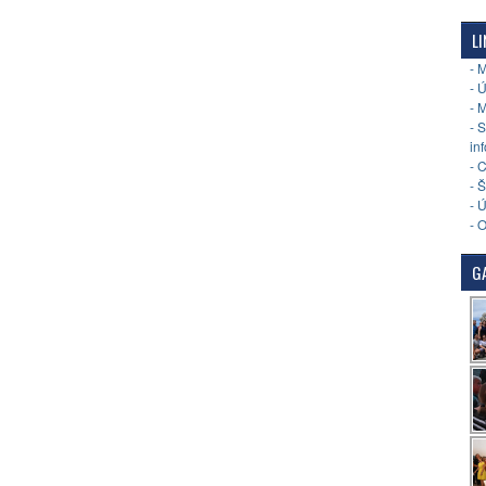
LI
- 
- 
- 
- 
in
- 
- 
- 
- 
GA