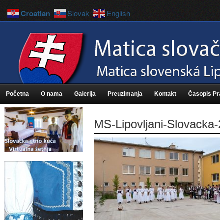
Croatian
Slovak
English
Početna
O nama
Galerija
Preuzimanja
Kontakt
Časopis P
MS-Lipovljani-Slovacka