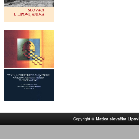
Copyright ©
Matica slovačka Lipov