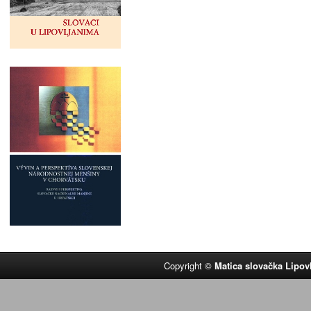
Copyright ©
Matica slovačka Lipov