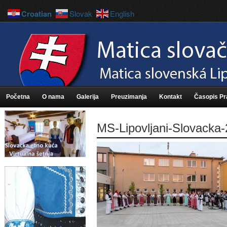
Croatian
Slovak
English
Početna
O nama
Galerija
Preuzimanja
Kontakt
Časopis P
MS-Lipovljani-Slovacka