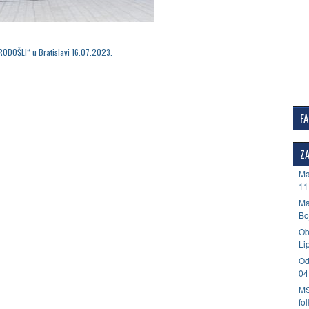
RODOŠLI“ u Bratislavi 16.07.2023.
F
ZA
Ma
11
Ma
Bo
Ob
Li
Od
04
MS
fo