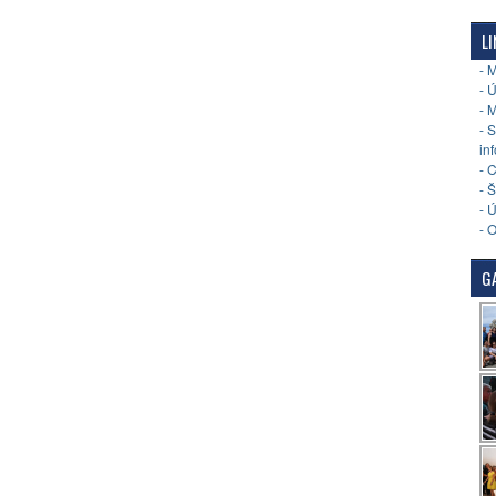
LI
- 
- 
- 
- 
in
- 
- 
- 
- 
GA