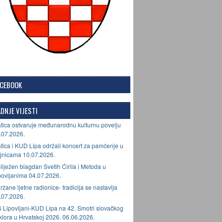
ACEBOOK
DNJE VIJESTI
tica ostvaruje međunarodnu kulturnu povelju
.07.2026.
tica i KUD Lipa održali koncert za pamćenje u
jnicama 10.07.2026.
ilježen blagdan Svetih Ćirila i Metoda u
povljanima 04.07.2026.
ržane ljetne radionice- tradicija se nastavlja
.07.2026.
 Lipovljani-KUD Lipa na 42. Smotri slovačkog
lklora u Hrvatskoj 2026. 06.06.2026.