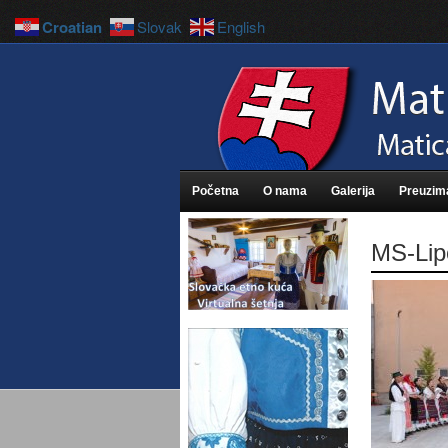
Croatian
Slovak
English
Početna
O nama
Galerija
Preuzim
MS-Lip