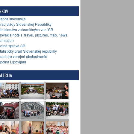
NKOVI
Matica slovenská
Úrad vlády Slovenskej Republiky
Ministerstvo zahraničných vecí SR
Slovakia hotels, travel, pictures, map, news,
formation
Colná správa SR
Štatistický úrad Slovenskej republiky
Úrad pre verejné obstarávanie
Općina Lipovljani
LERIJA