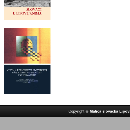
Copyright ©
Matica slovačka Lipov