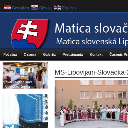
Croatian
Slovak
English
Početna
O nama
Galerija
Preuzimanja
Kontakt
Časopis P
MS-Lipovljani-Slovacka