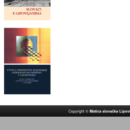
Copyright ©
Matica slovačka Lipov