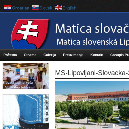
Croatian
Slovak
English
Početna
O nama
Galerija
Preuzimanja
Kontakt
Časopis P
MS-Lipovljani-Slovacka