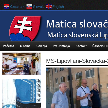
Croatian
Slovak
English
Početna
O nama
Galerija
Preuzimanja
Kontakt
Časopis P
MS-Lipovljani-Slovacka