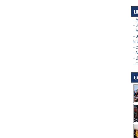
LI
- 
- 
- 
- 
in
- 
- 
- 
- 
GA