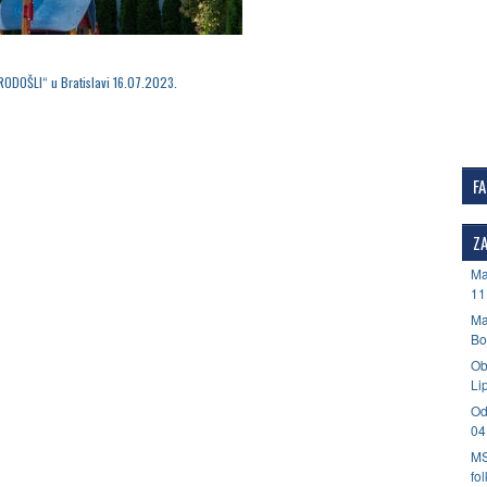
RODOŠLI“ u Bratislavi 16.07.2023.
F
ZA
Ma
11
Ma
Bo
Ob
Li
Od
04
MS
fo