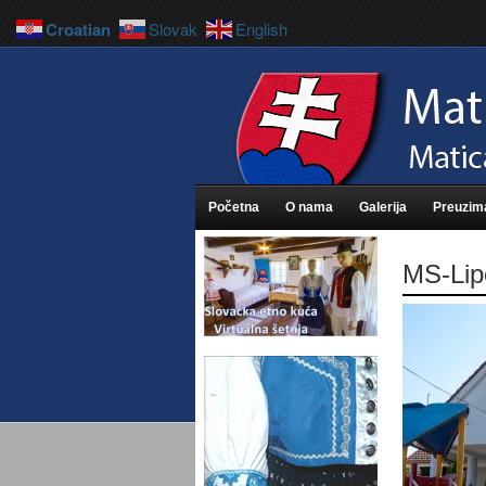
Croatian
Slovak
English
Početna
O nama
Galerija
Preuzim
MS-Lip