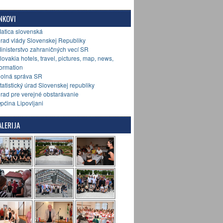
NKOVI
Matica slovenská
Úrad vlády Slovenskej Republiky
Ministerstvo zahraničných vecí SR
Slovakia hotels, travel, pictures, map, news,
formation
Colná správa SR
Štatistický úrad Slovenskej republiky
Úrad pre verejné obstarávanie
Općina Lipovljani
LERIJA