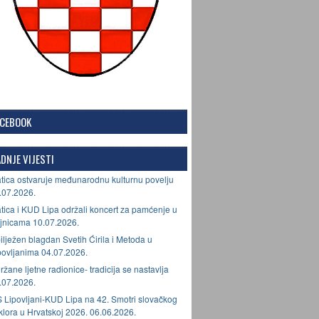
ACEBOOK
DNJE VIJESTI
tica ostvaruje međunarodnu kulturnu povelju
.07.2026.
tica i KUD Lipa održali koncert za pamćenje u
jnicama 10.07.2026.
ilježen blagdan Svetih Ćirila i Metoda u
povljanima 04.07.2026.
ržane ljetne radionice- tradicija se nastavlja
.07.2026.
 Lipovljani-KUD Lipa na 42. Smotri slovačkog
lklora u Hrvatskoj 2026. 06.06.2026.