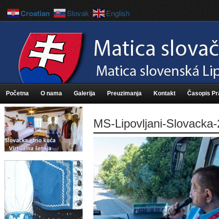
Croatian
Slovak
English
Početna
O nama
Galerija
Preuzimanja
Kontakt
Časopis P
MS-Lipovljani-Slovacka