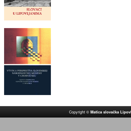
Copyright ©
Matica slovačka Lipov