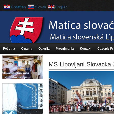
Croatian
Slovak
English
Početna
O nama
Galerija
Preuzimanja
Kontakt
Časopis P
MS-Lipovljani-Slovacka