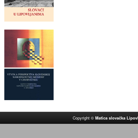
Copyright ©
Matica slovačka Lipov