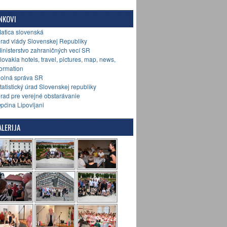
NKOVI
Matica slovenská
Úrad vlády Slovenskej Republiky
Ministerstvo zahraničných vecí SR
Slovakia hotels, travel, pictures, map, news,
formation
Colná správa SR
Štatistický úrad Slovenskej republiky
Úrad pre verejné obstarávanie
Općina Lipovljani
LERIJA