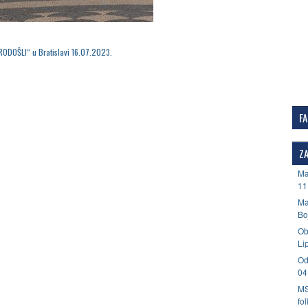
RODOŠLI“ u Bratislavi 16.07.2023.
F
ZA
Ma
11
Ma
Bo
Ob
Li
Od
04
MS
fo