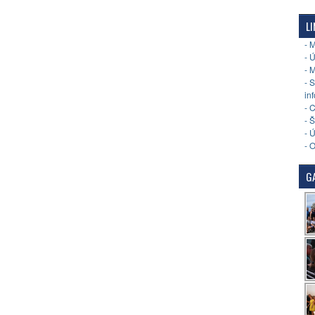
LI
- 
- 
- 
- 
in
- 
- 
- 
- 
GA