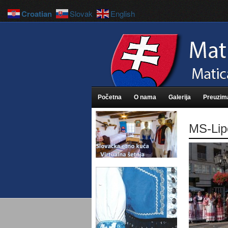
Croatian
Slovak
English
Početna
O nama
Galerija
Preuzim
MS-Lip