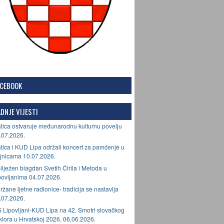
ACEBOOK
DNJE VIJESTI
tica ostvaruje međunarodnu kulturnu povelju
.07.2026.
tica i KUD Lipa održali koncert za pamćenje u
jnicama 10.07.2026.
ilježen blagdan Svetih Ćirila i Metoda u
povljanima 04.07.2026.
ržane ljetne radionice- tradicija se nastavlja
.07.2026.
 Lipovljani-KUD Lipa na 42. Smotri slovačkog
lklora u Hrvatskoj 2026. 06.06.2026.