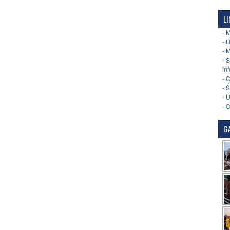
LI
- 
- 
- 
- 
in
- 
- 
- 
- 
GA