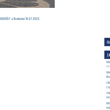
RODOŠLI“ u Bratislavi 16.07.2023.
F
ZA
Ma
11
Ma
Bo
Ob
Li
Od
04
MS
fo