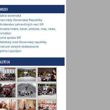
NKOVI
Matica slovenská
Úrad vlády Slovenskej Republiky
Ministerstvo zahraničných vecí SR
Slovakia hotels, travel, pictures, map, news,
formation
Colná správa SR
Štatistický úrad Slovenskej republiky
Úrad pre verejné obstarávanie
Općina Lipovljani
LERIJA