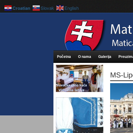
Croatian
Slovak
English
Početna
O nama
Galerija
Preuzim
MS-Lip