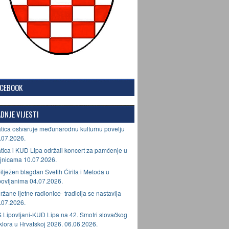
ACEBOOK
DNJE VIJESTI
tica ostvaruje međunarodnu kulturnu povelju
.07.2026.
tica i KUD Lipa održali koncert za pamćenje u
jnicama 10.07.2026.
ilježen blagdan Svetih Ćirila i Metoda u
povljanima 04.07.2026.
ržane ljetne radionice- tradicija se nastavlja
.07.2026.
 Lipovljani-KUD Lipa na 42. Smotri slovačkog
lklora u Hrvatskoj 2026. 06.06.2026.