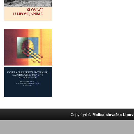
Copyright ©
Matica slovačka Lipov