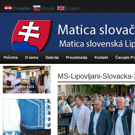
Croatian
Slovak
English
Početna
O nama
Galerija
Preuzimanja
Kontakt
Časopis P
MS-Lipovljani-Slovacka