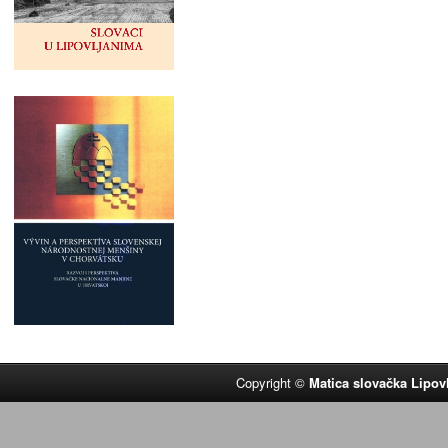
Copyright ©
Matica slovačka Lipov