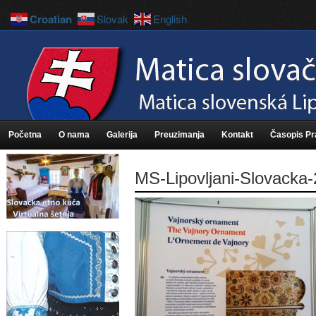
Croatian
Slovak
English
Početna
O nama
Galerija
Preuzimanja
Kontakt
Časopis P
MS-Lipovljani-Slovacka