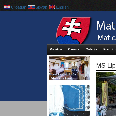
Croatian
Slovak
English
Početna
O nama
Galerija
Preuzim
MS-Lip