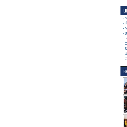
LI
- 
- 
- 
- 
in
- 
- 
- 
- 
GA