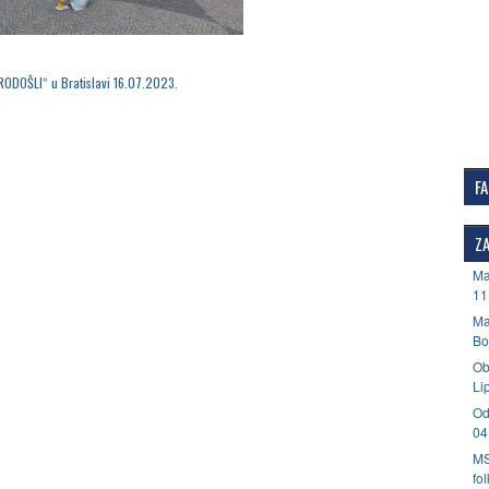
RODOŠLI“ u Bratislavi 16.07.2023.
F
ZA
Ma
11
Ma
Bo
Ob
Li
Od
04
MS
fo