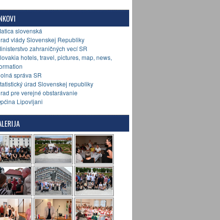
NKOVI
Matica slovenská
Úrad vlády Slovenskej Republiky
Ministerstvo zahraničných vecí SR
Slovakia hotels, travel, pictures, map, news,
formation
Colná správa SR
Štatistický úrad Slovenskej republiky
Úrad pre verejné obstarávanie
Općina Lipovljani
LERIJA