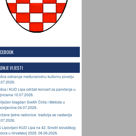
ACEBOOK
DNJE VIJESTI
tica ostvaruje međunarodnu kulturnu povelju
.07.2026.
tica i KUD Lipa održali koncert za pamćenje u
jnicama 10.07.2026.
ilježen blagdan Svetih Ćirila i Metoda u
povljanima 04.07.2026.
ržane ljetne radionice- tradicija se nastavlja
.07.2026.
 Lipovljani-KUD Lipa na 42. Smotri slovačkog
lklora u Hrvatskoj 2026. 06.06.2026.