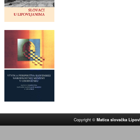
Copyright ©
Matica slovačka Lipov