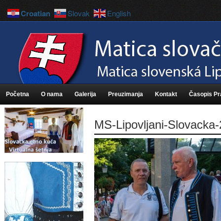
Croatian
Slovak
English
Početna
O nama
Galerija
Preuzimanja
Kontakt
Časopis P
MS-Lipovljani-Slovacka