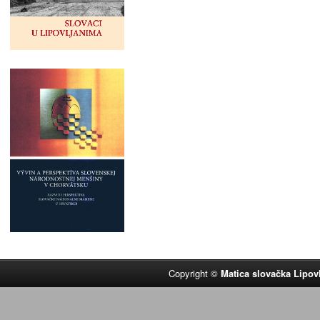
Copyright ©
Matica slovačka Lipov