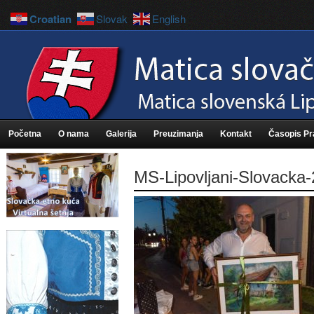
Croatian
Slovak
English
Početna
O nama
Galerija
Preuzimanja
Kontakt
Časopis P
MS-Lipovljani-Slovacka