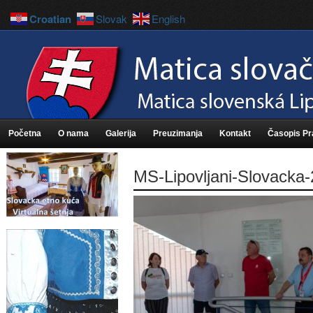
Croatian
Slovak
English
Početna
O nama
Galerija
Preuzimanja
Kontakt
Časopis P
MS-Lipovljani-Slovacka