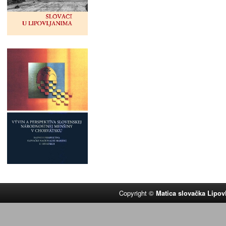
Copyright ©
Matica slovačka Lipov