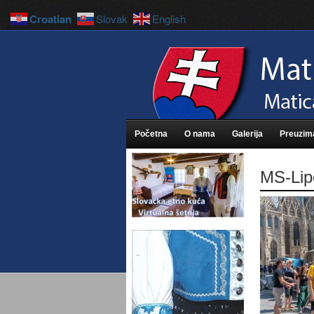
Croatian
Slovak
English
Početna
O nama
Galerija
Preuzim
MS-Lip