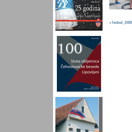
«
Festival „DOB