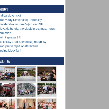
NKOVI
Matica slovenská
Úrad vlády Slovenskej Republiky
Ministerstvo zahraničných vecí SR
Slovakia hotels, travel, pictures, map, news,
formation
Colná správa SR
Štatistický úrad Slovenskej republiky
Úrad pre verejné obstarávanie
Općina Lipovljani
LERIJA