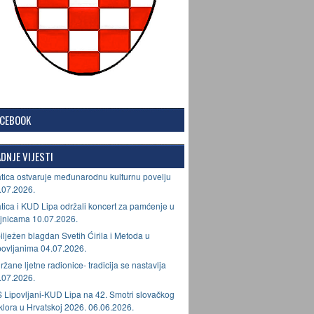
ACEBOOK
DNJE VIJESTI
tica ostvaruje međunarodnu kulturnu povelju
.07.2026.
tica i KUD Lipa održali koncert za pamćenje u
jnicama 10.07.2026.
ilježen blagdan Svetih Ćirila i Metoda u
povljanima 04.07.2026.
ržane ljetne radionice- tradicija se nastavlja
.07.2026.
 Lipovljani-KUD Lipa na 42. Smotri slovačkog
lklora u Hrvatskoj 2026. 06.06.2026.