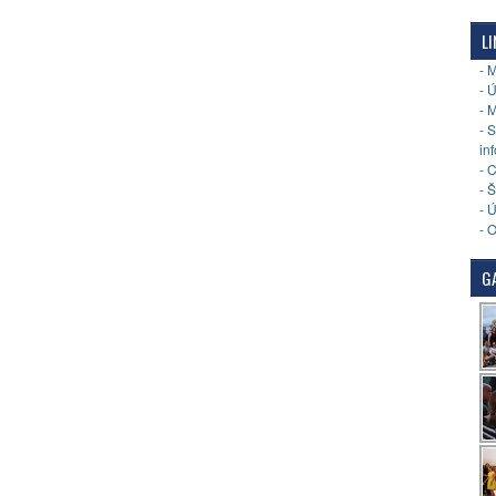
LI
- 
- 
- 
- 
in
- 
- 
- 
- 
GA