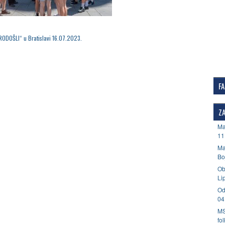
RODOŠLI“ u Bratislavi 16.07.2023.
F
ZA
Ma
11
Ma
Bo
Ob
Li
Od
04
MS
fo