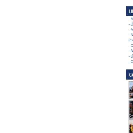
LI
- 
- 
- 
- 
in
- 
- 
- 
- 
GA