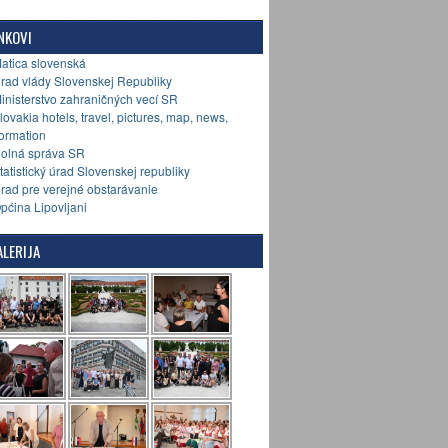
NKOVI
Matica slovenská
Úrad vlády Slovenskej Republiky
Ministerstvo zahraničných vecí SR
Slovakia hotels, travel, pictures, map, news,
formation
Colná správa SR
Štatistický úrad Slovenskej republiky
Úrad pre verejné obstarávanie
Općina Lipovljani
LERIJA