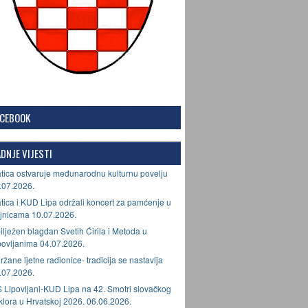
ACEBOOK
DNJE VIJESTI
tica ostvaruje međunarodnu kulturnu povelju
.07.2026.
tica i KUD Lipa održali koncert za pamćenje u
jnicama 10.07.2026.
ilježen blagdan Svetih Ćirila i Metoda u
povljanima 04.07.2026.
ržane ljetne radionice- tradicija se nastavlja
.07.2026.
 Lipovljani-KUD Lipa na 42. Smotri slovačkog
lklora u Hrvatskoj 2026. 06.06.2026.