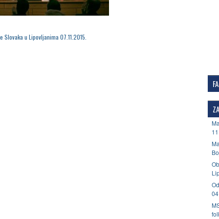
me Slovaka u Lipovljanima 07.11.2015.
F
ZA
Ma
11
Ma
Bo
Ob
Li
Od
04
MS
fo