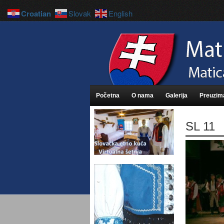
Croatian
Slovak
English
Početna
O nama
Galerija
Preuzim
SL 11