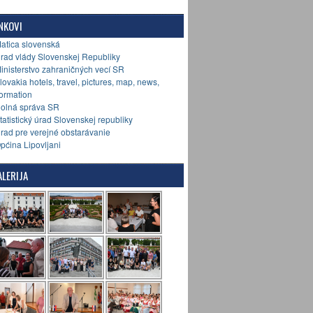
NKOVI
Matica slovenská
Úrad vlády Slovenskej Republiky
Ministerstvo zahraničných vecí SR
Slovakia hotels, travel, pictures, map, news,
formation
Colná správa SR
Štatistický úrad Slovenskej republiky
Úrad pre verejné obstarávanie
Općina Lipovljani
LERIJA