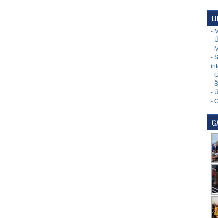
LI
- 
- 
- 
- 
in
- 
- 
- 
- 
GA