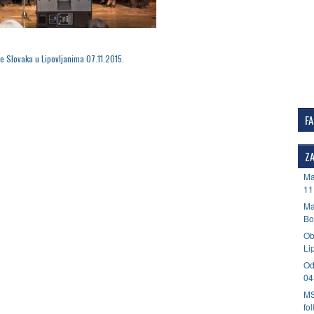
me Slovaka u Lipovljanima 07.11.2015.
F
ZA
Ma
11
Ma
Bo
Ob
Li
Od
04
MS
fo