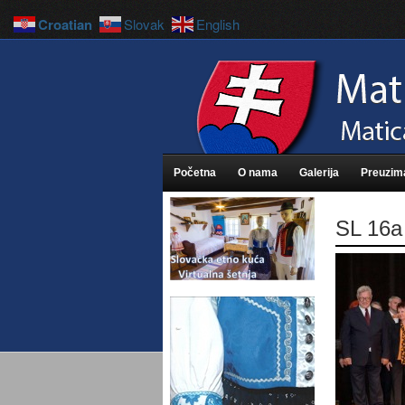
Croatian
Slovak
English
Početna
O nama
Galerija
Preuzim
SL 16a