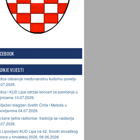
ACEBOOK
DNJE VIJESTI
tica ostvaruje međunarodnu kulturnu povelju
.07.2026.
tica i KUD Lipa održali koncert za pamćenje u
jnicama 10.07.2026.
ilježen blagdan Svetih Ćirila i Metoda u
povljanima 04.07.2026.
ržane ljetne radionice- tradicija se nastavlja
.07.2026.
 Lipovljani-KUD Lipa na 42. Smotri slovačkog
lklora u Hrvatskoj 2026. 06.06.2026.