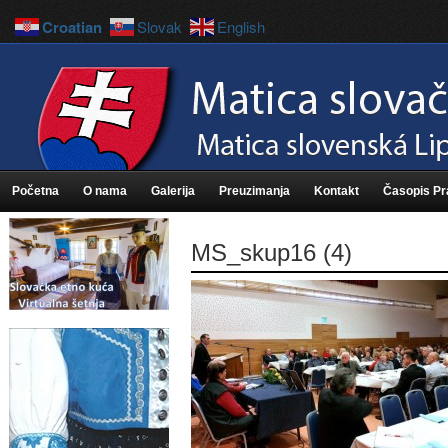
Croatian
Slovak
English
Početna
O nama
Galerija
Preuzimanja
Kontakt
Časopis P
MS_skup16 (4)