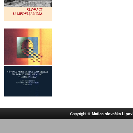
Copyright ©
Matica slovačka Lipov