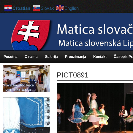
Croatian
Slovak
English
Početna
O nama
Galerija
Preuzimanja
Kontakt
Časopis P
PICT0891