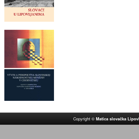
Copyright ©
Matica slovačka Lipov