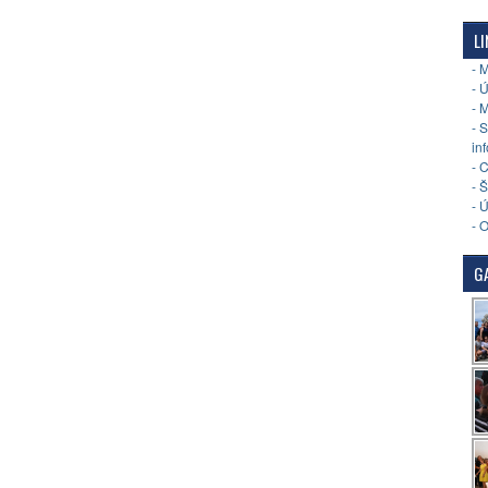
LI
- 
- 
- 
- 
in
- 
- 
- 
- 
GA