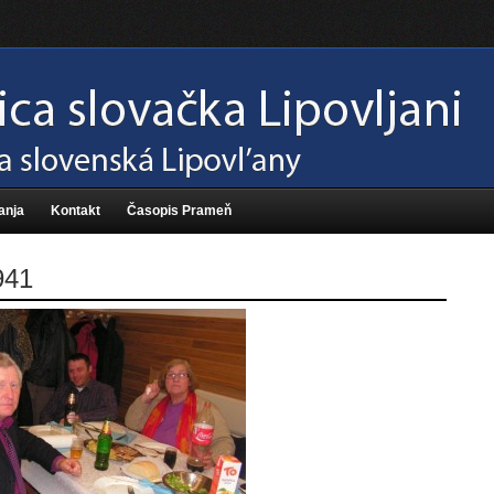
anja
Kontakt
Časopis Prameň
941