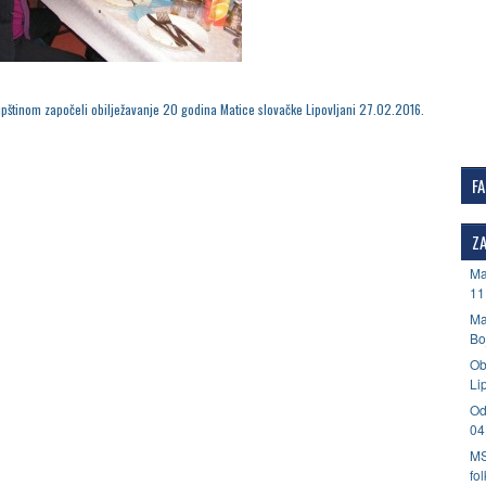
pštinom započeli obilježavanje 20 godina Matice slovačke Lipovljani 27.02.2016.
F
ZA
Ma
11
Ma
Bo
Ob
Li
Od
04
MS
fo