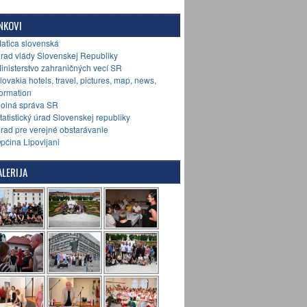
NKOVI
Matica slovenská
Úrad vlády Slovenskej Republiky
Ministerstvo zahraničných vecí SR
Slovakia hotels, travel, pictures, map, news,
formation
Colná správa SR
Štatistický úrad Slovenskej republiky
Úrad pre verejné obstarávanie
Općina Lipovljani
LERIJA