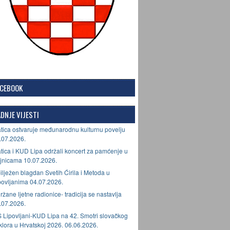
ACEBOOK
DNJE VIJESTI
tica ostvaruje međunarodnu kulturnu povelju
.07.2026.
tica i KUD Lipa održali koncert za pamćenje u
jnicama 10.07.2026.
ilježen blagdan Svetih Ćirila i Metoda u
povljanima 04.07.2026.
ržane ljetne radionice- tradicija se nastavlja
.07.2026.
 Lipovljani-KUD Lipa na 42. Smotri slovačkog
lklora u Hrvatskoj 2026. 06.06.2026.