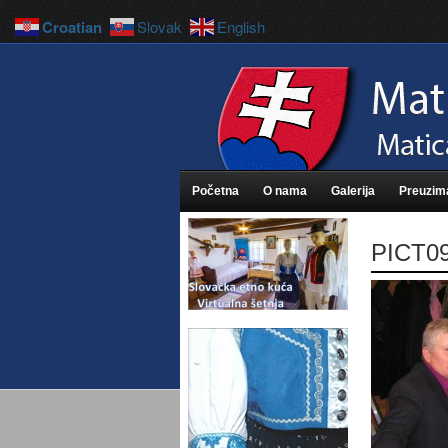
Croatian
Slovak
English
Početna
O nama
Galerija
Preuzim
PICT0