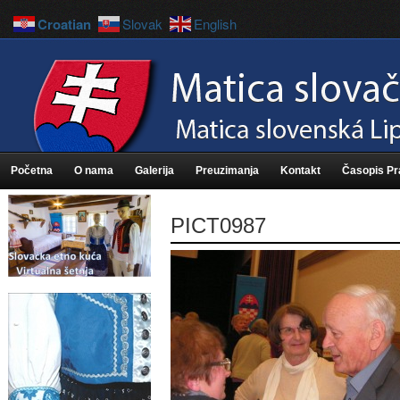
Croatian
Slovak
English
Početna
O nama
Galerija
Preuzimanja
Kontakt
Časopis P
PICT0987