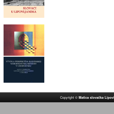
Copyright ©
Matica slovačka Lipov