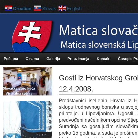
Croatian
Slovak
English
Početna
O nama
Galerija
Preuzimanja
Kontakt
Časopis P
Gosti iz Horvatskog Gro
12.4.2008.
Predstavnici iseljenih Hrvata iz 
sklopu trodnevnog boravka u svojoj 
prijatelje u Lipovljanima. Ugostil
predvođeni načelnikom općine Stj
Suradnja sa gostujućim slovačkim
preko 15 godina, a sada je proširen