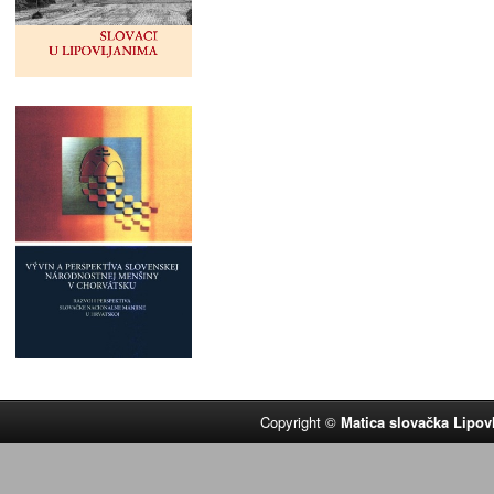
Copyright ©
Matica slovačka Lipov