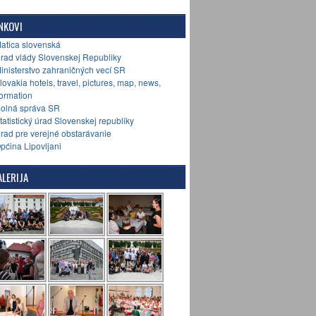
NKOVI
Matica slovenská
Úrad vlády Slovenskej Republiky
Ministerstvo zahraničných vecí SR
Slovakia hotels, travel, pictures, map, news,
formation
Colná správa SR
Štatistický úrad Slovenskej republiky
Úrad pre verejné obstarávanie
Općina Lipovljani
LERIJA