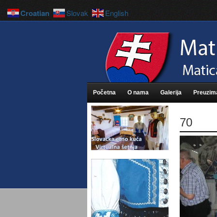
Croatian
Slovak
English
Početna
O nama
Galerija
Preuzim
70