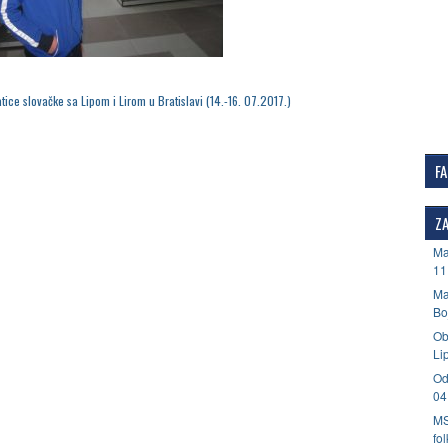
ice slovačke sa Lipom i Lirom u Bratislavi (14.-16. 07.2017.)
F
ZA
Ma
11
Ma
Bo
Ob
Li
Od
04
MS
fo