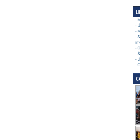
LI
- 
- 
- 
- 
in
- 
- 
- 
- 
GA