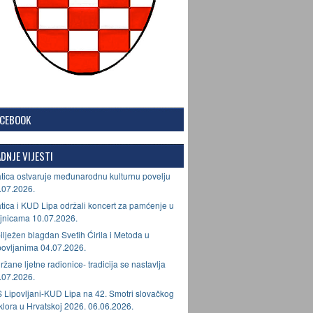
ACEBOOK
DNJE VIJESTI
tica ostvaruje međunarodnu kulturnu povelju
.07.2026.
tica i KUD Lipa održali koncert za pamćenje u
jnicama 10.07.2026.
ilježen blagdan Svetih Ćirila i Metoda u
povljanima 04.07.2026.
ržane ljetne radionice- tradicija se nastavlja
.07.2026.
 Lipovljani-KUD Lipa na 42. Smotri slovačkog
lklora u Hrvatskoj 2026. 06.06.2026.