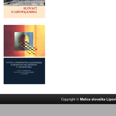
Copyright ©
Matica slovačka Lipov