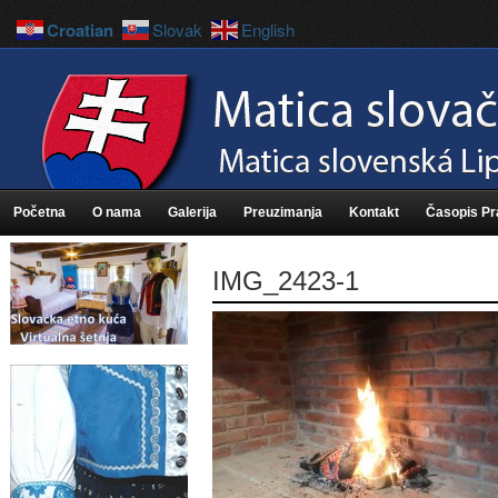
Croatian
Slovak
English
Početna
O nama
Galerija
Preuzimanja
Kontakt
Časopis P
IMG_2423-1