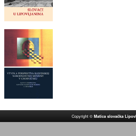
Copyright ©
Matica slovačka Lipov