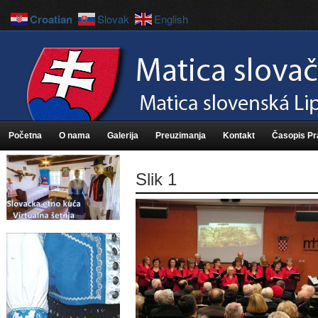
Croatian
Slovak
English
Početna
O nama
Galerija
Preuzimanja
Kontakt
Časopis P
Slik 1