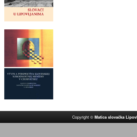
Copyright ©
Matica slovačka Lipov