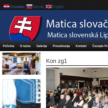
Croatian
Slovak
English
Početna
O nama
Galerija
Preuzimanja
Kontakt
Časopis P
Kon zg1