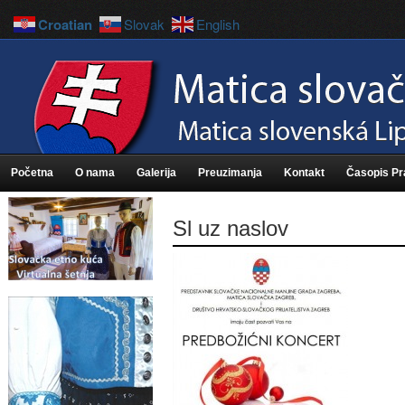
Croatian
Slovak
English
Početna
O nama
Galerija
Preuzimanja
Kontakt
Časopis P
Sl uz naslov