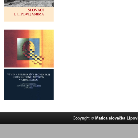
Copyright ©
Matica slovačka Lipov