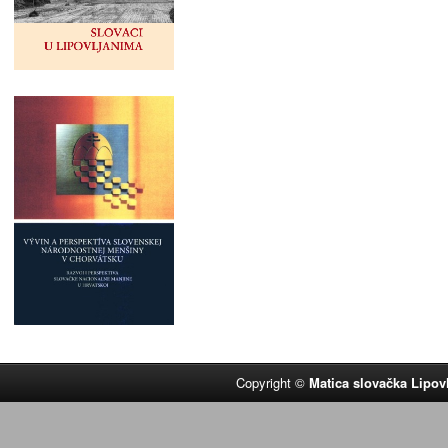
Copyright ©
Matica slovačka Lipov