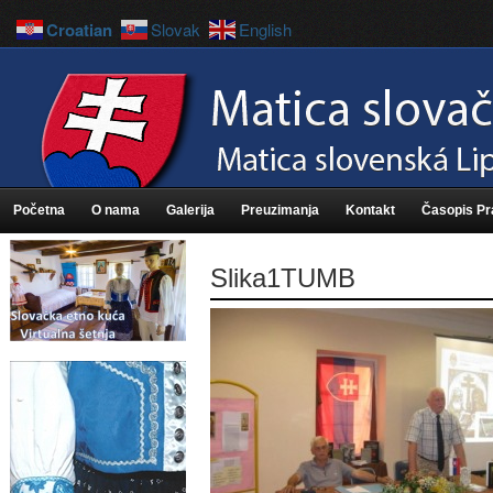
Croatian
Slovak
English
Početna
O nama
Galerija
Preuzimanja
Kontakt
Časopis P
Slika1TUMB