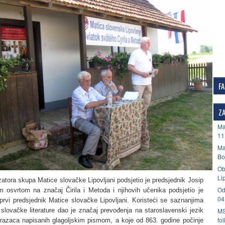
F
ZA
Ma
11
Ma
Bo
Ob
Li
atora skupa Matice slovačke Lipovljani podsjetio je predsjednik Josip
Od
im osvrtom na značaj Čirila i Metoda i njihovih učenika podsjetio je
04
prvi predsjednik Matice slovačke Lipovljani. Koristeći se saznanjima
 slovačke literature dao je značaj prevođenja na staroslavenski jezik
MS
fo
obrazaca napisanih glagoljskim pismom, a koje od 863. godine počinje