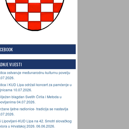
ACEBOOK
DNJE VIJESTI
tica ostvaruje međunarodnu kulturnu povelju
.07.2026.
tica i KUD Lipa održali koncert za pamćenje u
jnicama 10.07.2026.
ilježen blagdan Svetih Ćirila i Metoda u
povljanima 04.07.2026.
ržane ljetne radionice- tradicija se nastavlja
.07.2026.
 Lipovljani-KUD Lipa na 42. Smotri slovačkog
lklora u Hrvatskoj 2026. 06.06.2026.