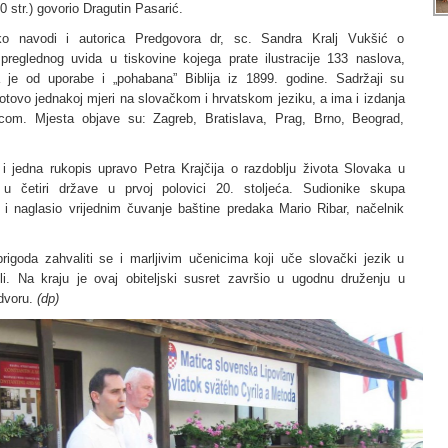
0 str.) govorio Dragutin Pasarić.
ko navodi i autorica Predgovora dr, sc. Sandra Kralj Vukšić o
 preglednog uvida u tiskovine kojega prate ilustracije 133 naslova,
je od uporabe i „pohabana” Biblija iz 1899. godine. Sadržaji su
gotovo jednakoj mjeri na slovačkom i hrvatskom jeziku, a ima i izdanja
ilicom. Mjesta objave su: Zagreb, Bratislava, Prag, Brno, Beograd,
 jedna rukopis upravo Petra Krajčija o razdoblju života Slovaka u
 u četiri države u prvoj polovici 20. stoljeća. Sudionike skupa
, i naglasio vrijednim čuvanje baštine predaka Mario Ribar, načelnik
prigoda zahvaliti se i marljivim učenicima koji uče slovački jezik u
li. Na kraju je ovaj obiteljski susret završio u ugodnu druženju u
dvoru.
(dp)