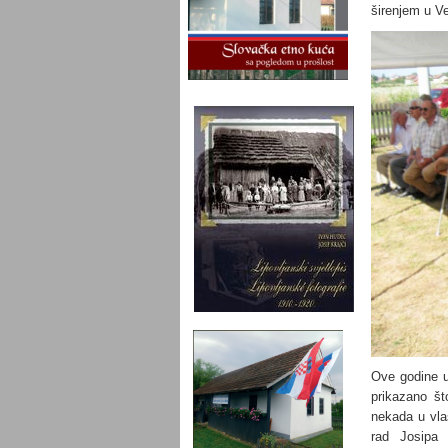
širenjem u Ve
Ove godine u
prikazano št
nekada u vla
rad Josipa K