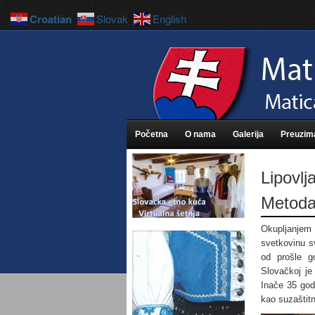
Croatian
Slovak
English
Početna
O nama
Galerija
Preuzim
Lipovlja
Metoda
Okupljanjem 
svetkovinu sv
od prošle g
Slovačkoj je
Inače 35 god
kao suzaštitn