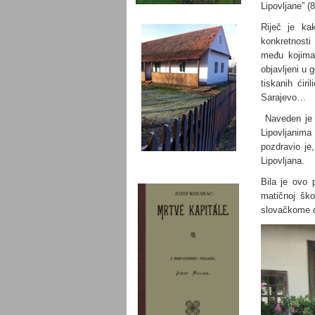
Lipovljane” (8
Riječ je ka
konkretnosti
među kojima 
objavljeni u 
tiskanih ćir
Sarajevo…
Naveden je i
Lipovljanima
pozdravio je
Lipovljana.
Bila je ovo 
matičnoj ško
slovačkome 