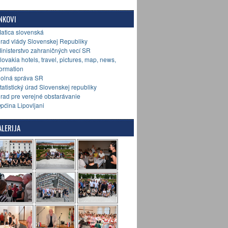
NKOVI
Matica slovenská
Úrad vlády Slovenskej Republiky
Ministerstvo zahraničných vecí SR
Slovakia hotels, travel, pictures, map, news,
formation
Colná správa SR
Štatistický úrad Slovenskej republiky
Úrad pre verejné obstarávanie
Općina Lipovljani
LERIJA