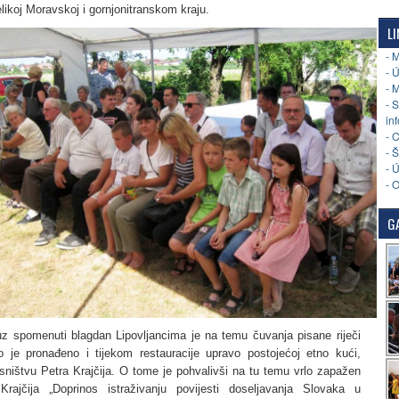
likoj Moravskoj i gornjonitranskom kraju.
LI
- 
- 
- 
- 
in
- 
- 
- 
- 
GA
z spomenuti blagdan Lipovljancima je na temu čuvanja pisane riječi
o je pronađeno i tijekom restauracije upravo postojećoj etno kući,
sništvu Petra Krajčija. O tome je pohvalivši na tu temu vrlo zapažen
rajčija „Doprinos istraživanju povijesti doseljavanja Slovaka u