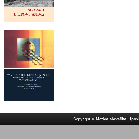
Copyright ©
Matica slovačka Lipov