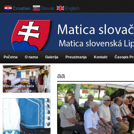
Croatian
Slovak
English
Početna
O nama
Galerija
Preuzimanja
Kontakt
Časopis P
aa