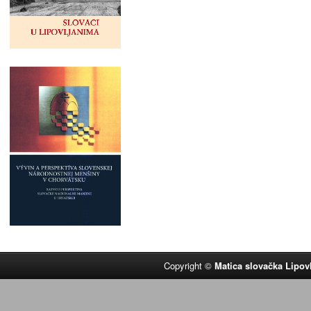
Copyright ©
Matica slovačka Lipov