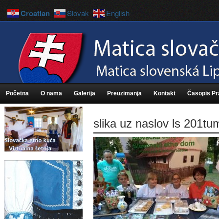
Croatian
Slovak
English
Početna
O nama
Galerija
Preuzimanja
Kontakt
Časopis P
slika uz naslov ls 201t