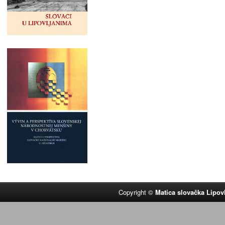
Copyright ©
Matica slovačka Lipov