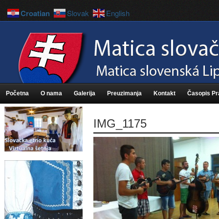
Croatian
Slovak
English
Početna
O nama
Galerija
Preuzimanja
Kontakt
Časopis P
IMG_1175