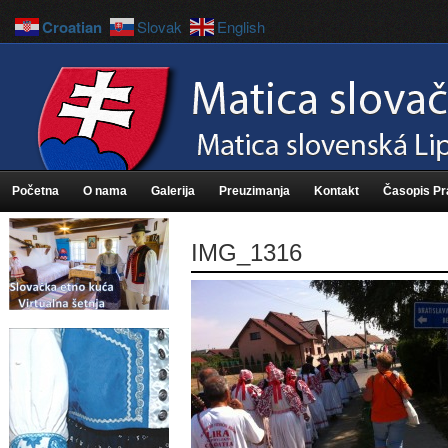
Croatian
Slovak
English
Početna
O nama
Galerija
Preuzimanja
Kontakt
Časopis P
IMG_1316