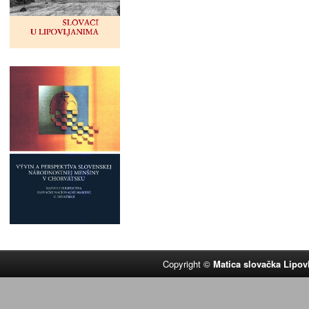
Copyright ©
Matica slovačka Lipov