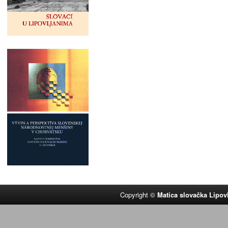
Copyright ©
Matica slovačka Lipov