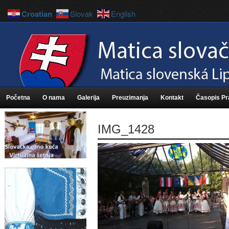
Croatian
Slovak
English
Početna
O nama
Galerija
Preuzimanja
Kontakt
Časopis P
IMG_1428