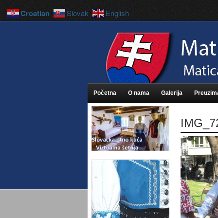
Croatian
Slovak
English
Početna
O nama
Galerija
Preuzim
IMG_7