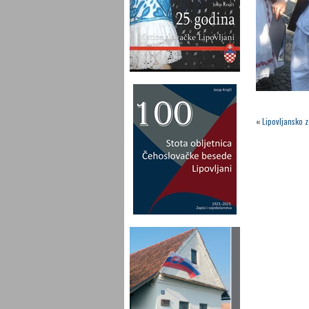
«
Lipovljansko z