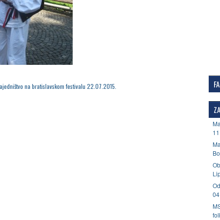
F
ajedništvo na bratislavskom festivalu 22.07.2015.
ZA
Ma
11
Ma
Bo
Ob
Li
Od
04
MS
fo