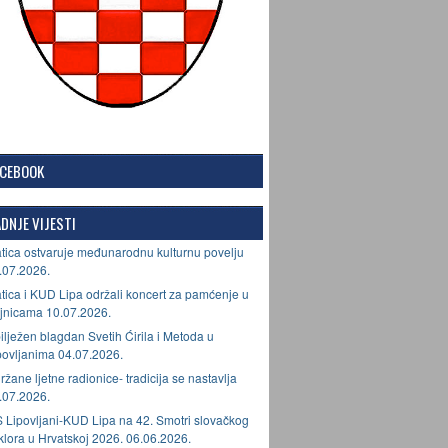
ACEBOOK
DNJE VIJESTI
tica ostvaruje međunarodnu kulturnu povelju
.07.2026.
tica i KUD Lipa održali koncert za pamćenje u
jnicama 10.07.2026.
ilježen blagdan Svetih Ćirila i Metoda u
povljanima 04.07.2026.
ržane ljetne radionice- tradicija se nastavlja
.07.2026.
 Lipovljani-KUD Lipa na 42. Smotri slovačkog
lklora u Hrvatskoj 2026. 06.06.2026.