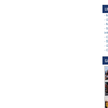
LI
- 
- 
- 
- 
in
- 
- 
- 
- 
GA