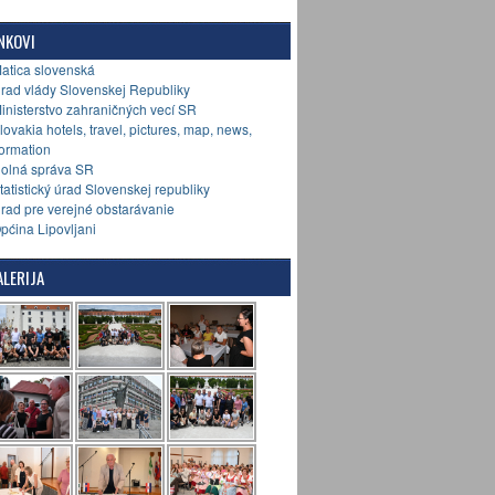
NKOVI
Matica slovenská
Úrad vlády Slovenskej Republiky
Ministerstvo zahraničných vecí SR
Slovakia hotels, travel, pictures, map, news,
formation
Colná správa SR
Štatistický úrad Slovenskej republiky
Úrad pre verejné obstarávanie
Općina Lipovljani
LERIJA