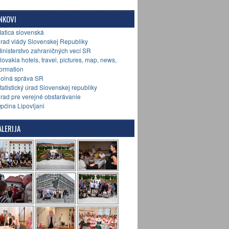
NKOVI
Matica slovenská
Úrad vlády Slovenskej Republiky
Ministerstvo zahraničných vecí SR
Slovakia hotels, travel, pictures, map, news,
formation
Colná správa SR
Štatistický úrad Slovenskej republiky
Úrad pre verejné obstarávanie
Općina Lipovljani
LERIJA