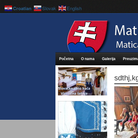
Croatian
Slovak
English
Početna
O nama
Galerija
Preuzim
sdthj,k