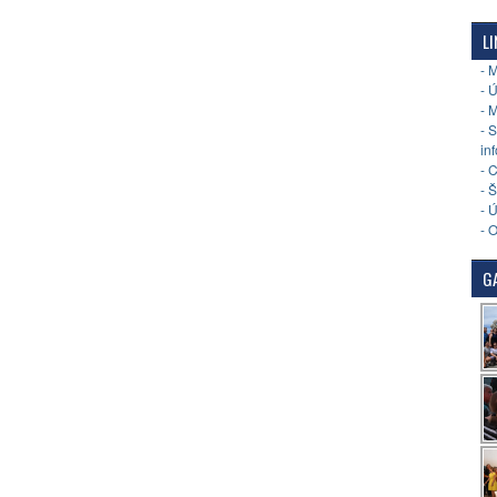
LI
- 
- 
- 
- 
in
- 
- 
- 
- 
GA