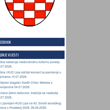
ACEBOOK
DNJE VIJESTI
tica ostvaruje međunarodnu kulturnu povelju
.07.2026.
tica i KUD Lipa održali koncert za pamćenje u
jnicama 10.07.2026.
ilježen blagdan Svetih Ćirila i Metoda u
povljanima 04.07.2026.
ržane ljetne radionice- tradicija se nastavlja
.07.2026.
 Lipovljani-KUD Lipa na 42. Smotri slovačkog
lklora u Hrvatskoj 2026. 06.06.2026.