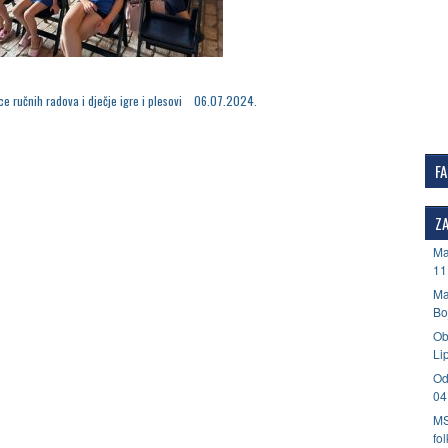
ice ručnih radova i dječje igre i plesovi 06.07.2024.
F
ZA
Ma
11
Ma
Bo
Ob
Li
Od
04
MS
fo