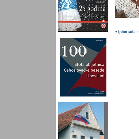
«
Ljetne radion