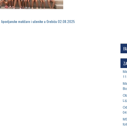
a lipovljanske matičare i učenike u Orebiću 02.08.2025
F
ZA
Ma
11
Ma
Bo
Ob
Li
Od
04
MS
fo