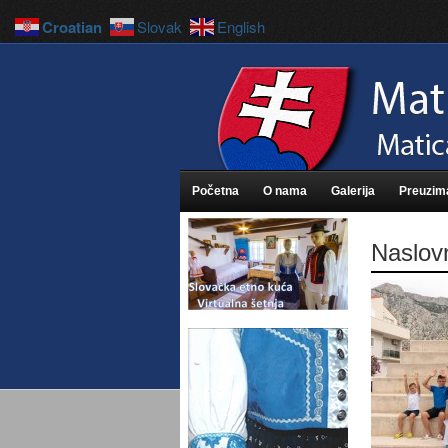
Croatian
Slovak
English
Početna
O nama
Galerija
Preuzim
Naslov