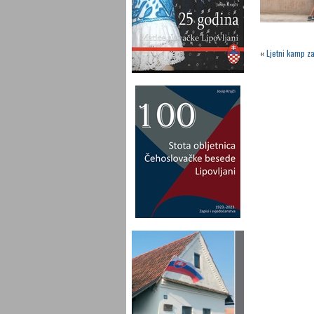
«
Ljetni kamp z