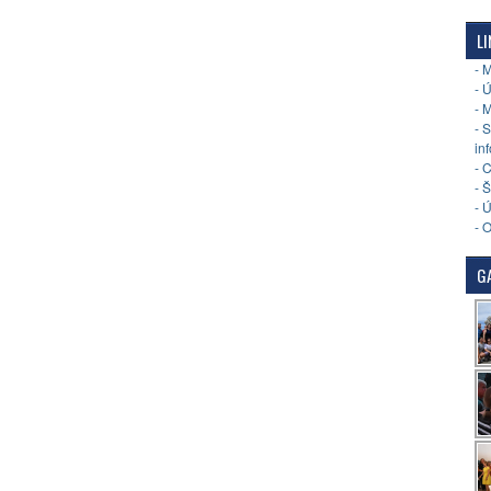
LI
- 
- 
- 
- 
in
- 
- 
- 
- 
GA