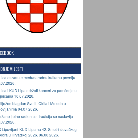
ACEBOOK
DNJE VIJESTI
tica ostvaruje međunarodnu kulturnu povelju
.07.2026.
tica i KUD Lipa održali koncert za pamćenje u
jnicama 10.07.2026.
ilježen blagdan Svetih Ćirila i Metoda u
povljanima 04.07.2026.
ržane ljetne radionice- tradicija se nastavlja
.07.2026.
 Lipovljani-KUD Lipa na 42. Smotri slovačkog
lklora u Hrvatskoj 2026. 06.06.2026.