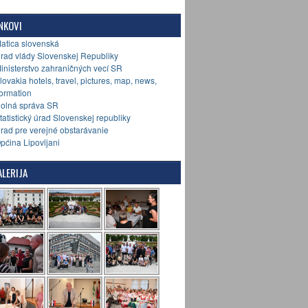
NKOVI
Matica slovenská
Úrad vlády Slovenskej Republiky
Ministerstvo zahraničných vecí SR
Slovakia hotels, travel, pictures, map, news,
formation
Colná správa SR
Štatistický úrad Slovenskej republiky
Úrad pre verejné obstarávanie
Općina Lipovljani
LERIJA