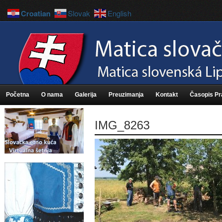
Croatian
Slovak
English
Početna
O nama
Galerija
Preuzimanja
Kontakt
Časopis P
IMG_8263