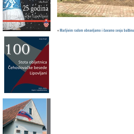
«
Marljivim radom obnavljamo i čuvamo svoju baštin