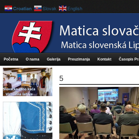
Croatian
Slovak
English
Početna
O nama
Galerija
Preuzimanja
Kontakt
Časopis P
5