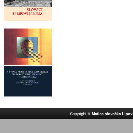
Copyright ©
Matica slovačka Lipov