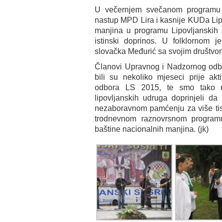
U večernjem svečanom programu n
nastup MPD Lira i kasnije KUDa Lipa
manjina u programu Lipovljanskih 
istinski doprinos. U folklornom j
slovačka Međurić sa svojim društvo
Članovi Upravnog i Nadzornog odbo
bili su nekoliko mjeseci prije akt
odbora LS 2015, te smo tako 
lipovljanskih udruga doprinjeli da
nezaboravnom pamćenju za više tisu
trodnevnom raznovrsnom programu 
baštine nacionalnih manjina. (jk)