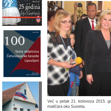
Već u petak 21. kolovoza 2015. go
matičara oko Susreta.