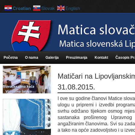
Croatian
Slovak
English
Početna
O nama
Galerija
Preuzimanja
Kontakt
Časopis P
Matičari na Lipovljansk
31.08.2015.
I ove su godine članovi Matice slova
ulogu u pripremi i izvedbi programa
svrhu održano tijekom osmog mjese
sastanaka proširenog Upravnog
angažiranim članovima. Svi su zada
a tako na opće zadovoljstvo i u izve