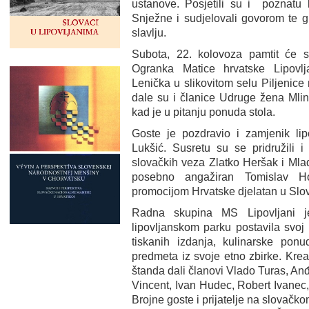
ustanove. Posjetili su i poznatu
Snježne i sudjelovali govorom te
slavlju.
Subota, 22. kolovoza pamtit će 
Ogranka Matice hrvatske Lipovl
Lenička u slikovitom selu Piljenice 
dale su i članice Udruge žena Mlina
kad je u pitanju ponuda stola.
Goste je pozdravio i zamjenik lip
Lukšić. Susretu su se pridružili 
slovačkih veza Zlatko Heršak i Mla
posebno angažiran Tomislav H
promocijom Hrvatske djelatan u Slo
Radna skupina MS Lipovljani j
lipovljanskom parku postavila svoj
tiskanih izdanja, kulinarske ponud
predmeta iz svoje etno zbirke. Krea
štanda dali članovi Vlado Turas, An
Vincent, Ivan Hudec, Robert Ivanec, 
Brojne goste i prijatelje na slovačk