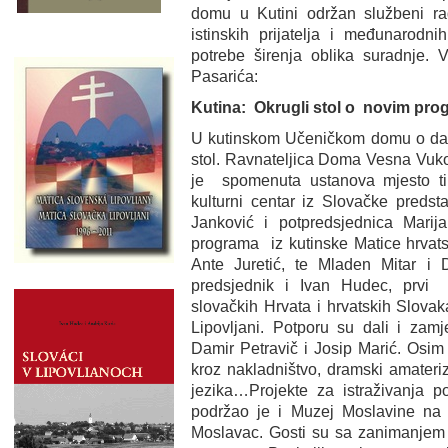
domu u Kutini održan službeni r
istinskih prijatelja i međunarodni
potrebe širenja oblika suradnje. 
Pasarića:
Kutina: Okrugli stol o novim pr
U kutinskom Učeničkom domu o daljn
stol. Ravnateljica Doma Vesna Vukov
je spomenuta ustanova mjesto tih
kulturni centar iz Slovačke predst
Janković i potpredsjednica Marij
programa iz kutinske Matice hrvats
Ante Juretić, te Mladen Mitar i D
predsjednik i Ivan Hudec, prvi 
slovačkih Hrvata i hrvatskih Slovak
Lipovljani. Potporu su dali i zamj
Damir Petravič i Josip Marić. Osim 
kroz nakladništvo, dramski amateri
jezika…Projekte za istraživanja p
podržao je i Muzej Moslavine na 
Moslavac. Gosti su sa zanimanjem r