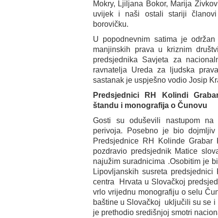
Mokry, Ljiljana Bokor, Marija Živkovi
uvijek i naši ostali stariji član
borovičku.
U popodnevnim satima je održan z
manjinskih prava u kriznim društ
predsjednika Savjeta za naciona
ravnatelja Ureda za ljudska prava
sastanak je uspješno vodio Josip Kra
Predsjednici RH Kolindi Graba
štandu i monografija o Čunovu
Gosti su oduševili nastupom na lj
perivoja. Posebno je bio dojmljiv
Predsjednice RH Kolinde Grabar Ki
pozdravio predsjednik Matice slova
najužim suradnicima .Osobitim je bio
Lipovljanskih susreta predsjednici
centra Hrvata u Slovačkoj predsje
vrlo vrijednu monografiju o selu Čun
baštine u Slovačkoj uključili su se 
je prethodio središnjoj smotri nacio