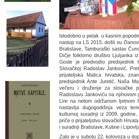
Istodobno u petak u kasnim popodne
nastup na LS 2015. došli su članovi 
Bratislave, Tamburaški sastav Čuno
Dičje folklorno društvo Ljuljanka 
Goste je predvodio predsjednik 
Slovačkoj Radoslav Janković. Pret
prijateljska Matica hrvatska, znan
predsjednik Ante Juretić. Naša Mat
večeru i druženje za slovačke pr
Radoslavu Jankoviću na njihovom g
Lire na netom održanom ljetnom fe
nastavlja dugogodišnja veza te
kulturnoj suradnji iz 2009. godine,
priče o prijateljstvu slovačkih Hrvata
i suradnji Bratislave, Kutine i Lipovl
Zato je u subotu 22. kolovoza u d