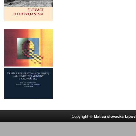
Copyright ©
Matica slovačka Lipov