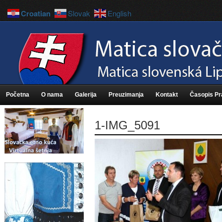
Croatian
Slovak
English
Početna
O nama
Galerija
Preuzimanja
Kontakt
Časopis P
1-IMG_5091